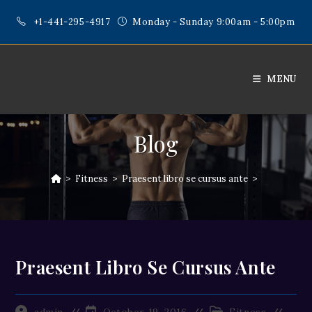
Skip
+1-441-295-4917
Monday - Sunday 9:00am - 5:00pm
to
content
MENU
Blog
>
Fitness
>
Praesent libro se cursus ante
>
Praesent Libro Se Cursus Ante
Post
Post
Post