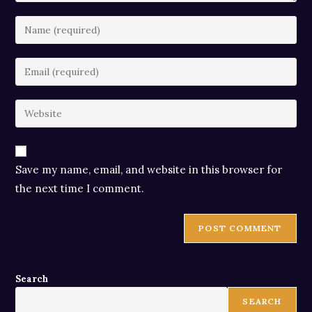
Enter
your
name
Enter
or
your
username
email
Enter
to
address
your
comment
to
website
comment
URL
Save my name, email, and website in this browser for
(optional)
the next time I comment.
Search
SEARCH