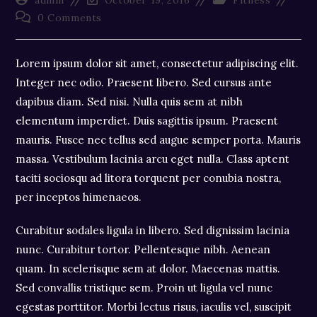
admin
October 19, 2016
Fitness
author:
last
category:
Post
0 Comments
modified:
comments:
Lorem ipsum dolor sit amet, consectetur adipiscing elit.
Integer nec odio. Praesent libero. Sed cursus ante
dapibus diam. Sed nisi. Nulla quis sem at nibh
elementum imperdiet. Duis sagittis ipsum. Praesent
mauris. Fusce nec tellus sed augue semper porta. Mauris
massa. Vestibulum lacinia arcu eget nulla. Class aptent
taciti sociosqu ad litora torquent per conubia nostra,
per inceptos himenaeos.
Curabitur sodales ligula in libero. Sed dignissim lacinia
nunc. Curabitur tortor. Pellentesque nibh. Aenean
quam. In scelerisque sem at dolor. Maecenas mattis.
Sed convallis tristique sem. Proin ut ligula vel nunc
egestas porttitor. Morbi lectus risus, iaculis vel, suscipit