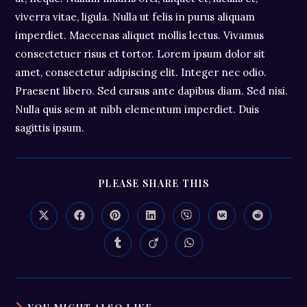
viverra vitae, ligula. Nulla ut felis in purus aliquam
imperdiet. Maecenas aliquet mollis lectus. Vivamus
consectetuer risus et tortor. Lorem ipsum dolor sit
amet, consectetur adipiscing elit. Integer nec odio.
Praesent libero. Sed cursus ante dapibus diam. Sed nisi.
Nulla quis sem at nibh elementum imperdiet. Duis
sagittis ipsum.
SHARE
PLEASE SHARE THIS
THIS
CONTENT
Opens
Opens
Opens
Opens
Opens
Opens
Opens
in
in
in
in
in
in
in
a
a
a
a
a
a
a
Opens
Opens
Opens
new
new
new
new
new
new
new
in
in
in
window
window
window
window
window
window
window
a
a
a
new
new
new
window
window
window